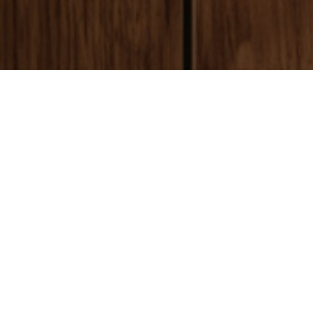
payment
お支払い方法
銀行振込(前払い)
ご入金確認後
に製作開始となります。 振込手数料はお客様ご負担とな
ります。ご了承ください。
代金引換(後払い)
商品到着時に配達員に代金をお支払いください。手数料:530円(税別)
クレジットカード決済