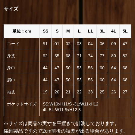
サイズ
単位：cm
SS
S
M
L
LL
3L
4L
5L
コード
51
01
02
03
04
06
09
47
身丈
62
65
68
71
74
77
80
82
身巾
44
47
50
53
56
60
64
68
肩巾
44
47
50
53
56
60
64
68
袖丈
19
20
21
22
23
25
26
27
ポケットサイズ
SS:W10хH11/S~3L:W11хH12
4L·5L:W11.5хH12.5
※サイズは商品の実寸を平置きで計測しております。
繊維製品ですので2cm前後の誤差が出る場合があります。