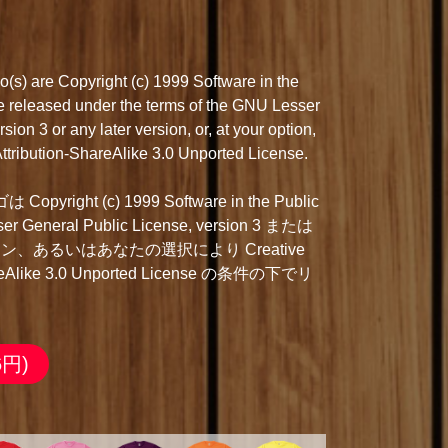
s) are Copyright (c) 1999 Software in the
are released under the terms of the GNU Lesser
ion 3 or any later version, or, at your option,
tribution-ShareAlike 3.0 Unported License.
right (c) 1999 Software in the Public
ser General Public License, version 3 または
、あるいはあなたの選択により Creative
areAlike 3.0 Unported License の条件の下でリ
6円)