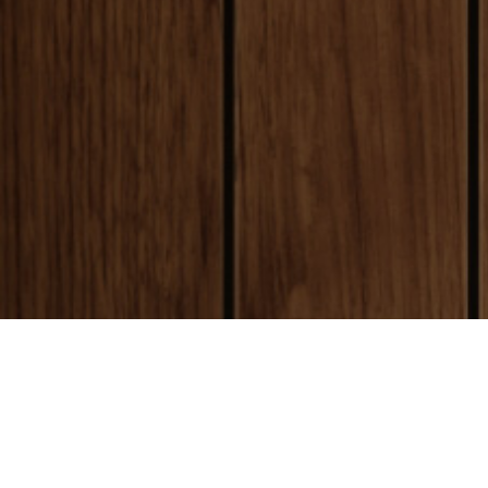
payment
お支払い方法
銀行振込(前払い)