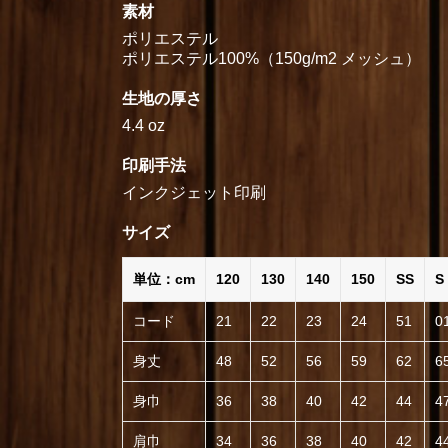
素材
ポリエステル
ポリエステル100%（150g/m2 メッシュ）
生地の厚さ
4.4 oz
印刷手法
インクジェット印刷
サイズ
単位：cm
120
130
140
150
SS
S
コード
21
22
23
24
51
0
身丈
48
52
56
59
62
6
身巾
36
38
40
42
44
4
肩巾
34
36
38
40
42
4