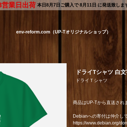
3営業日出荷
本日
8月7日
ご購入で
8月11日
に発送致しま
env-reform.com（UP-Tオリジナルショップ）
ドライTシャツ 白文字
ドライＴシャツ
商品はUP-Tから直送され
Debianへの寄付は仲
https://www.debian.org/don