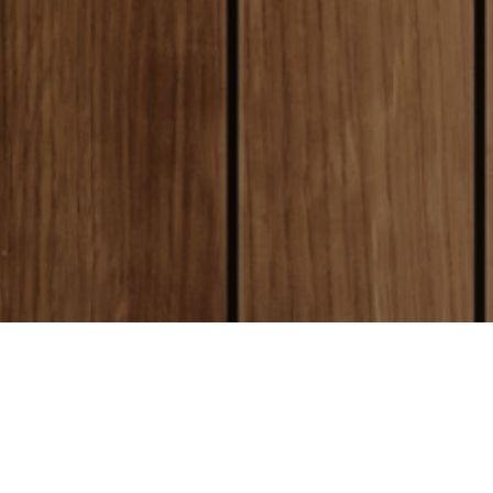
local_shipping
送料について
全国一律送料250円
クレジットカード決済
（沖縄、離島は1800円）