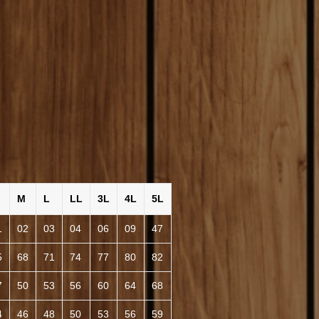
M
L
LL
3L
4L
5L
1
02
03
04
06
09
47
5
68
71
74
77
80
82
7
50
53
56
60
64
68
4
46
48
50
53
56
59