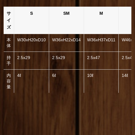
サ
S
SM
M
イ
ズ
本
W30xH20xD10
W36xH22xD14
W36xH37xD11
W46xH
体
持
2.5x29
2.5x29
2.5x47
2.5x47
手
内
4ℓ
6ℓ
10ℓ
14ℓ
容
量