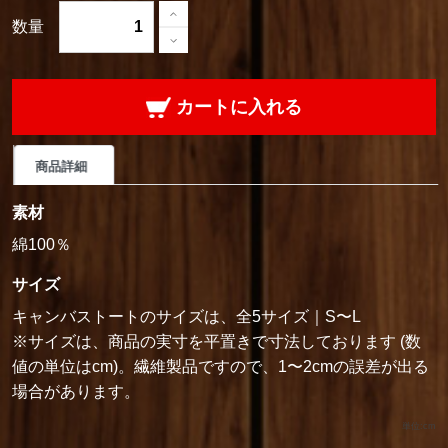
数量
カートに入れる
商品詳細
素材
綿100％
サイズ
キャンバストートのサイズは、全5サイズ｜S〜L
※サイズは、商品の実寸を平置きで寸法しております (数
値の単位はcm)。繊維製品ですので、1〜2cmの誤差が出る
場合があります。
単位:cm