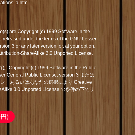
ations.ja.html
s) are Copyright (c) 1999 Software in the
are released under the terms of the GNU Lesser
ion 3 or any later version, or, at your option,
tribution-ShareAlike 3.0 Unported License.
right (c) 1999 Software in the Public
ser General Public License, version 3 または
、あるいはあなたの選択により Creative
areAlike 3.0 Unported License の条件の下でリ
0円)