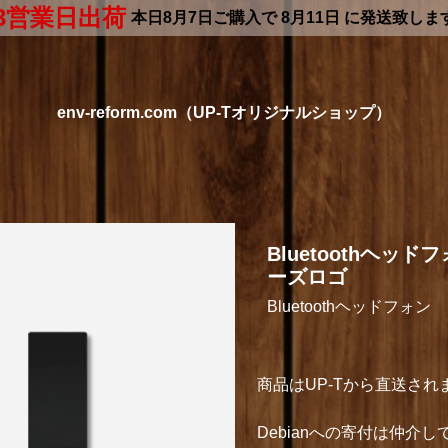
3営業日出荷
本日
8月7日
ご購入で
8月11日
に発送致しま
env-reform.com（UP-Tオリジナルショップ）
Bluetoothヘッド
ーズロゴ
Bluetoothヘッドフォン
商品はUP-Tから直送され
Debianへの寄付は仲