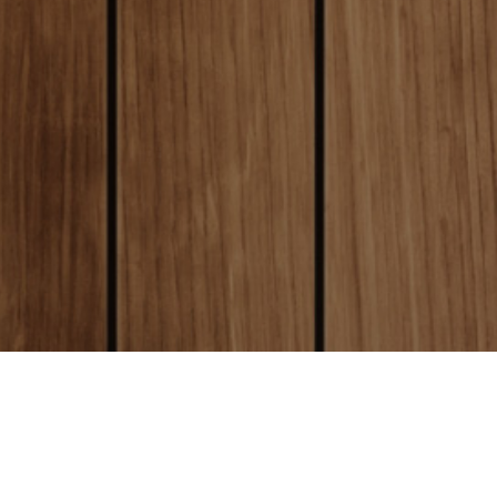
local_shipping
送料について
全国一律送料250円