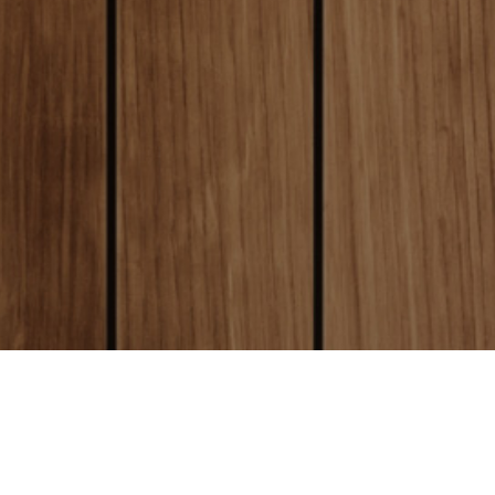
local_shipping
送料について
全国一律送料250円