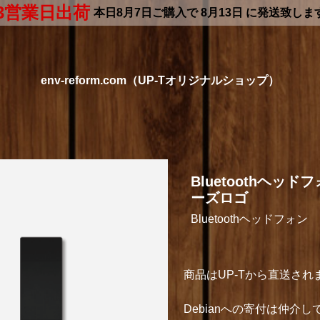
3営業日出荷
本日
8月7日
ご購入で
8月13日
に発送致しま
env-reform.com（UP-Tオリジナルショップ）
Bluetoothヘッド
ーズロゴ
Bluetoothヘッドフォン
商品はUP-Tから直送され
Debianへの寄付は仲