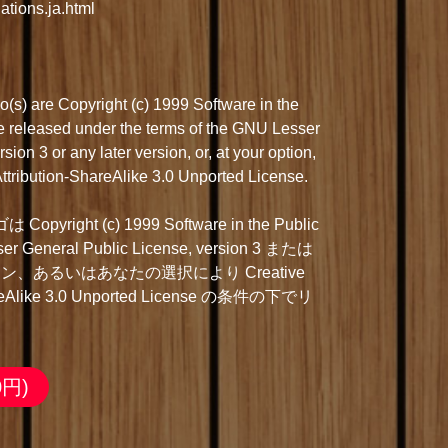
ations.ja.html
s) are Copyright (c) 1999 Software in the
are released under the terms of the GNU Lesser
ion 3 or any later version, or, at your option,
tribution-ShareAlike 3.0 Unported License.
right (c) 1999 Software in the Public
ser General Public License, version 3 または
、あるいはあなたの選択により Creative
areAlike 3.0 Unported License の条件の下でリ
0円)