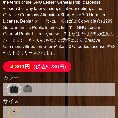
the terms of the GNU Lesser General Public License,
version 3 or any later version, or, at your option, of the
Creative Commons Attribution-ShareAlike 3.0 Unported
License. Debian オープンユーズロゴは Copyright (c) 1999
Software in the Public Interest, Inc. で、GNU Lesser
General Public License, version 3 またはそれ以降の任意の
バージョン、あるいはあなたの選択により Creative
Commons Attribution-ShareAlike 3.0 Unported License の条
件の下でリリースされます。
4,800円
(税込5,280円)
カラー
サイズ