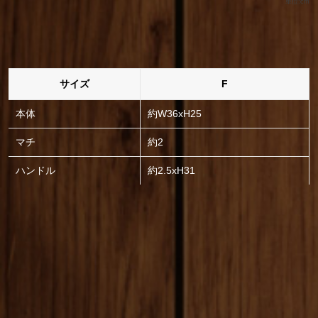
単位:cm
サイズ
F
本体
約W36xH25
マチ
約2
ハンドル
約2.5xH31