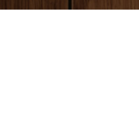
payment
お支払い方法
銀行振込(前払い)
ご入金確認後
に製作開始となります。 振込手数料はお客様ご負担とな
ります。ご了承ください。
代金引換(後払い)
商品到着時に配達員に代金をお支払いください。手数料:530円(税別)
クレジットカード決済
ご購入と同時に制作が開始となります。
お急ぎの方
はクレジットカード
払いをご利用ください。