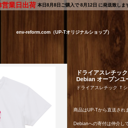
3営業日出荷
本日
8月8日
ご購入で
8月12日
に発送致しま
env-reform.com（UP-Tオリジナルショップ）
ドライアスレチック
Debian オープン
ドライアスレチック Ｔ
商品はUP-Tから直送され
Debianへの寄付は仲