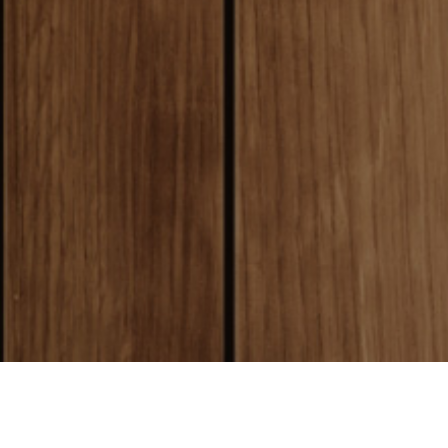
local_shipping
送料について