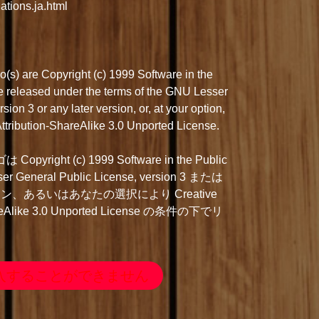
ations.ja.html
s) are Copyright (c) 1999 Software in the
are released under the terms of the GNU Lesser
ion 3 or any later version, or, at your option,
tribution-ShareAlike 3.0 Unported License.
right (c) 1999 Software in the Public
ser General Public License, version 3 または
、あるいはあなたの選択により Creative
areAlike 3.0 Unported License の条件の下でリ
入することができません