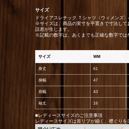
サイズ
ドライアスレチック Ｔシャツ〈ウィメンズ〉
※サイズは、商品の実寸を平置きで寸法してお
誤差が生じます。
※記載の数字は、あくまでも正確な数字では
サイズ
WM
身丈
61
身幅
47
肩幅
43
袖丈
16
■レディースサイズのご注意事項
レディースサイズは首リブが細く、襟ぐりを広