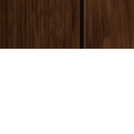
payment
お支払い方法
銀行振込(前払い)
ご入金確認後
に製作開始となります。 振込手数料はお客様ご負担とな
ります。ご了承ください。
代金引換(後払い)