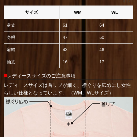
単位:cm
サイズ
WM
WL
身丈
61
64
身幅
47
50
肩幅
43
46
袖丈
16
17
■
レディースサイズのご注意事項
レディースサイズは首リブが細く、襟ぐりを広めにし女性
らしい仕様となっています。 （WM、WLサイズ）