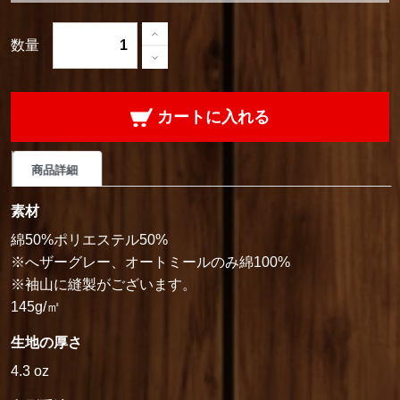
数量
カートに入れる
商品詳細
素材
綿50%ポリエステル50%
※へザーグレー、オートミールのみ綿100%
※袖山に縫製がございます。
145g/㎡
生地の厚さ
4.3 oz