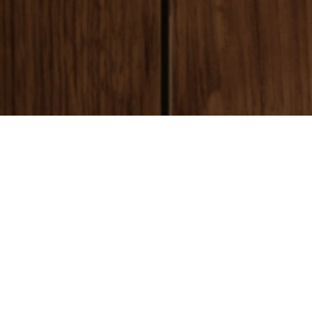
payment
お支払い方法
銀行振込(前払い)
ご入金確認後
に製作開始となります。 振込手数料はお客様ご負担とな
ります。ご了承ください。
代金引換(後払い)