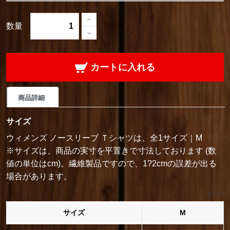
数量
カートに入れる
商品詳細
サイズ
ウィメンズ ノースリーブ Ｔシャツは、全1サイズ｜M
※サイズは、商品の実寸を平置きで寸法しております (数
値の単位はcm)。繊維製品ですので、1?2cmの誤差が出る
場合があります。
単位:cm
サイズ
M