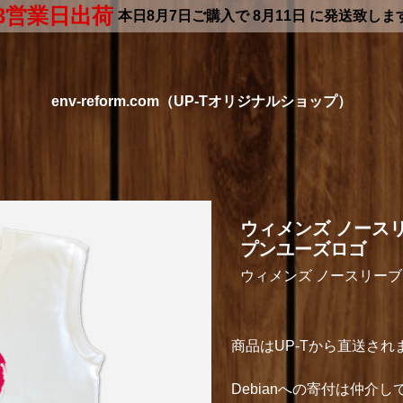
3営業日出荷
本日
8月7日
ご購入で
8月11日
に発送致しま
env-reform.com（UP-Tオリジナルショップ）
ウィメンズ ノースリー
プンユーズロゴ
ウィメンズ ノースリーブ
商品はUP-Tから直送され
Debianへの寄付は仲