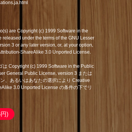
ations.ja.html
s) are Copyright (c) 1999 Software in the
are released under the terms of the GNU Lesser
ion 3 or any later version, or, at your option,
tribution-ShareAlike 3.0 Unported License.
right (c) 1999 Software in the Public
ser General Public License, version 3 または
、あるいはあなたの選択により Creative
areAlike 3.0 Unported License の条件の下でリ
6円)