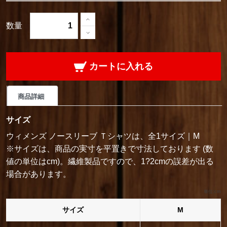
数量
カートに入れる
商品詳細
サイズ
ウィメンズ ノースリーブ Ｔシャツは、全1サイズ｜M
※サイズは、商品の実寸を平置きで寸法しております (数
値の単位はcm)。繊維製品ですので、1?2cmの誤差が出る
場合があります。
単位:cm
サイズ
M