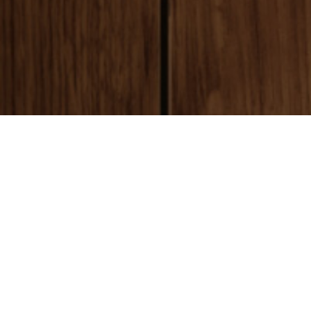
payment
お支払い方法
銀行振込(前払い)
ご入金確認後
に製作開始となります。 振込手数料はお客様ご負担とな
ります。ご了承ください。
代金引換(後払い)