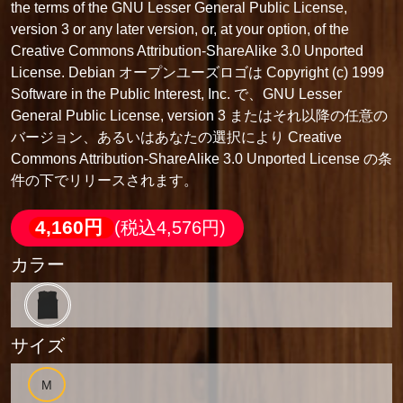
the terms of the GNU Lesser General Public License,
version 3 or any later version, or, at your option, of the
Creative Commons Attribution-ShareAlike 3.0 Unported
License. Debian オープンユーズロゴは Copyright (c) 1999
Software in the Public Interest, Inc. で、GNU Lesser
General Public License, version 3 またはそれ以降の任意の
バージョン、あるいはあなたの選択により Creative
Commons Attribution-ShareAlike 3.0 Unported License の条
件の下でリリースされます。
4,160円
(税込4,576円)
カラー
サイズ