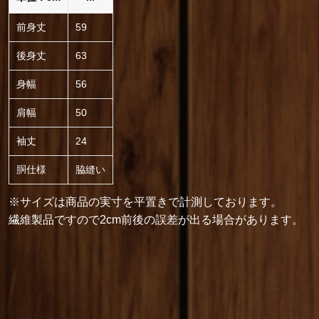
前身丈
59
後身丈
63
身幅
56
肩幅
50
袖丈
24
胴仕様
脇縫い
※サイズは商品の実寸を平置きで計測しております。
繊維製品ですので2cm前後の誤差が出る場合があります。