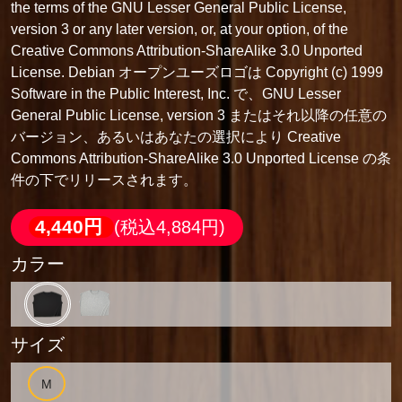
the terms of the GNU Lesser General Public License,
version 3 or any later version, or, at your option, of the
Creative Commons Attribution-ShareAlike 3.0 Unported
License. Debian オープンユーズロゴは Copyright (c) 1999
Software in the Public Interest, Inc. で、GNU Lesser
General Public License, version 3 またはそれ以降の任意の
バージョン、あるいはあなたの選択により Creative
Commons Attribution-ShareAlike 3.0 Unported License の条
件の下でリリースされます。
4,440円
(税込4,884円)
カラー
サイズ