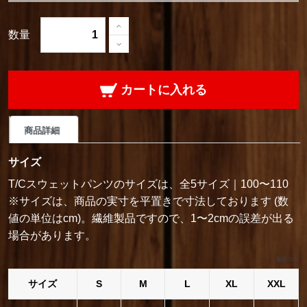
数量
カートに入れる
商品詳細
サイズ
T/Cスウェットパンツのサイズは、全5サイズ｜100〜110
※サイズは、商品の実寸を平置きで寸法しております (数
値の単位はcm)。繊維製品ですので、1〜2cmの誤差が出る
場合があります。
単位:cm
サイズ
S
M
L
XL
XXL