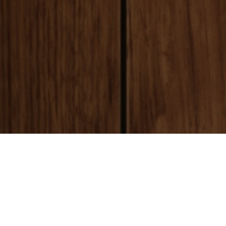
payment
お支払い方法
銀行振込(前払い)
ご入金確認後
に製作開始となります。 振込手数料はお客様ご負担とな