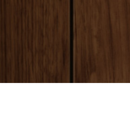
payment
お支払い方法
銀行振込(前払い)