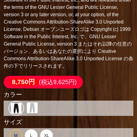
the terms of the GNU Lesser General Public License,
version 3 or any later version, or, at your option, of the
Creative Commons Attribution-ShareAlike 3.0 Unported
License. Debian オープンユーズロゴは Copyright (c) 1999
Software in the Public Interest, Inc. で、GNU Lesser
General Public License, version 3 またはそれ以降の任意の
バージョン、あるいはあなたの選択により Creative
Commons Attribution-ShareAlike 3.0 Unported License の条
件の下でリリースされます。
8,750円
(税込9,625円)
カラー
サイズ