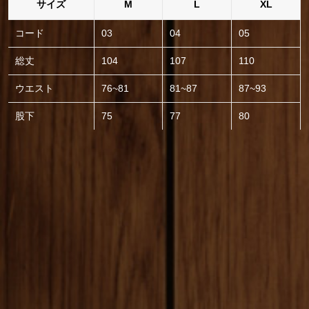
サイズ
M
L
XL
コード
03
04
05
総丈
104
107
110
ウエスト
76~81
81~87
87~93
股下
75
77
80