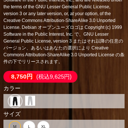
the terms of the GNU Lesser General Public License,
version 3 or any later version, or, at your option, of the
Creative Commons Attribution-ShareAlike 3.0 Unported
License. Debian オープンユーズロゴは Copyright (c) 1999
Software in the Public Interest, Inc. で、GNU Lesser
General Public License, version 3 またはそれ以降の任意の
バージョン、あるいはあなたの選択により Creative
Commons Attribution-ShareAlike 3.0 Unported License の条
件の下でリリースされます。
8,750円
(税込9,625円)
カラー
サイズ