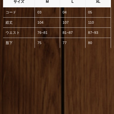
サイズ
M
L
XL
コード
03
04
05
総丈
104
107
110
ウエスト
76~81
81~87
87~93
股下
75
77
80