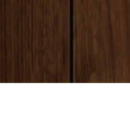
payment
お支払い方法
銀行振込(前払い)