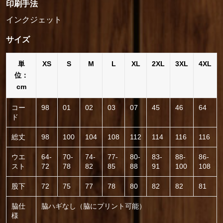
印刷手法
インクジェット
サイズ
単
XS
S
M
L
XL
2XL
3XL
4XL
位：
cm
コー
98
01
02
03
07
45
46
64
ド
総丈
98
100
104
108
112
114
116
116
ウエ
64-
70-
74-
77-
80-
83-
88-
86-
スト
72
78
82
85
88
91
100
108
股下
72
75
77
78
80
82
82
81
脇仕
脇ハギなし（脇にプリント可能）
様