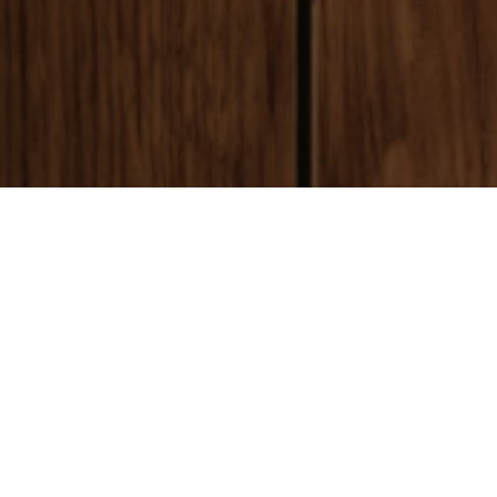
payment
お支払い方法
銀行振込(前払い)
ご入金確認後
に製作開始となります。 振込手数料はお客様ご負担とな
ります。ご了承ください。
代金引換(後払い)