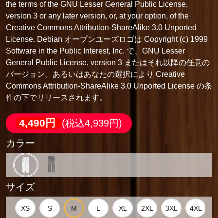
the terms of the GNU Lesser General Public License,
version 3 or any later version, or, at your option, of the
Creative Commons Attribution-ShareAlike 3.0 Unported
License. Debian オープンユーズロゴは Copyright (c) 1999
Software in the Public Interest, Inc. で、GNU Lesser
General Public License, version 3 またはそれ以降の任意の
バージョン、あるいはあなたの選択により Creative
Commons Attribution-ShareAlike 3.0 Unported License の条
件の下でリリースされます。
4,490円
(税込4,939円)
カラー
サイズ