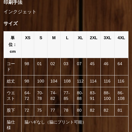
印刷手法
インクジェット
サイズ
単
XS
S
M
L
XL
2XL
3XL
4XL
位：
cm
コー
98
01
02
03
07
45
46
64
ド
総丈
98
100
104
108
112
114
116
116
ウエ
64-
70-
74-
77-
80-
83-
88-
86-
スト
72
78
82
85
88
91
100
108
股下
72
75
77
78
80
82
82
81
脇仕
脇ハギなし（脇にプリント可能）
様