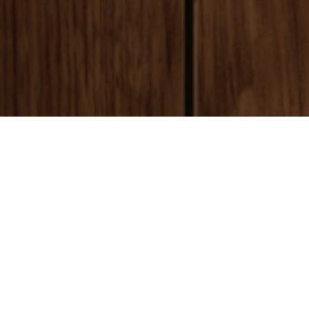
payment
お支払い方法
銀行振込(前払い)
ご入金確認後
に製作開始となります。 振込手数料はお客様ご負担とな
ります。ご了承ください。
代金引換(後払い)