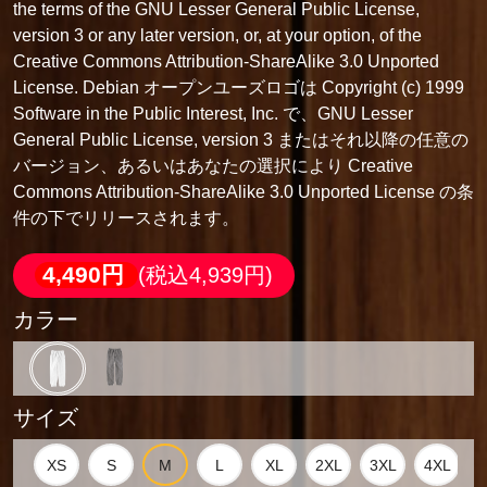
the terms of the GNU Lesser General Public License,
version 3 or any later version, or, at your option, of the
Creative Commons Attribution-ShareAlike 3.0 Unported
License. Debian オープンユーズロゴは Copyright (c) 1999
Software in the Public Interest, Inc. で、GNU Lesser
General Public License, version 3 またはそれ以降の任意の
バージョン、あるいはあなたの選択により Creative
Commons Attribution-ShareAlike 3.0 Unported License の条
件の下でリリースされます。
4,490円
(税込4,939円)
カラー
サイズ