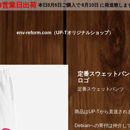
3営業日出荷
本日
8月6日
ご購入で
8月10日
に発送致しま
env-reform.com（UP-Tオリジナルショップ）
定番スウェットパンツ
ロゴ
定番スウェットパンツ
商品はUP-Tから直送され
Debianへの寄付は仲