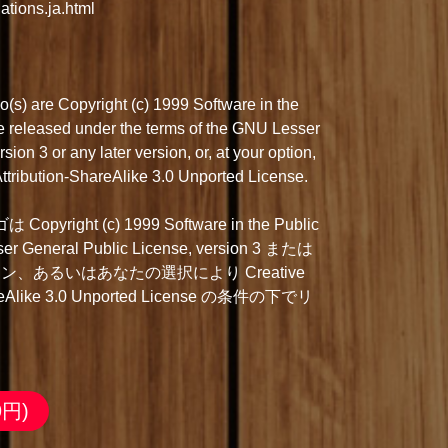
ations.ja.html
s) are Copyright (c) 1999 Software in the
are released under the terms of the GNU Lesser
ion 3 or any later version, or, at your option,
tribution-ShareAlike 3.0 Unported License.
right (c) 1999 Software in the Public
ser General Public License, version 3 または
、あるいはあなたの選択により Creative
areAlike 3.0 Unported License の条件の下でリ
9円)