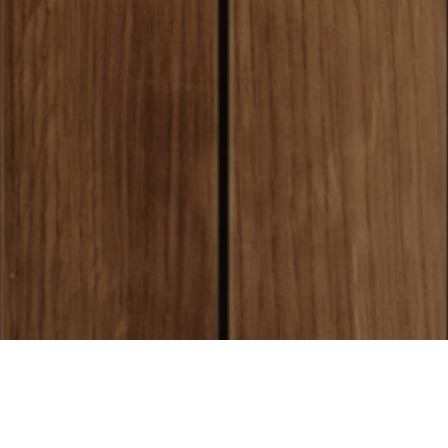
local_shipping
送料について