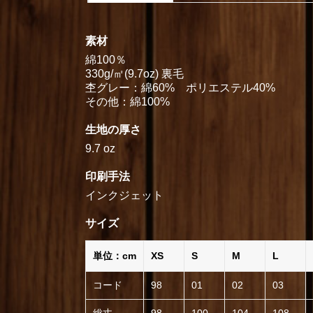
素材
綿100％
330g/㎡(9.7oz) 裏毛
杢グレー：綿60% ポリエステル40%
その他：綿100%
生地の厚さ
9.7 oz
印刷手法
インクジェット
サイズ
単位：cm
XS
S
M
L
コード
98
01
02
03