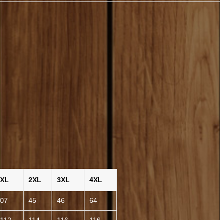
XL
2XL
3XL
4XL
07
45
46
64