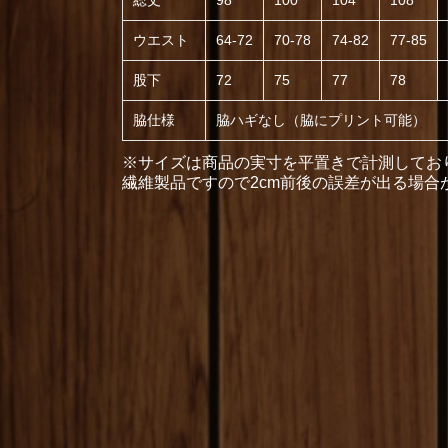
総丈
98
100
104
108
ウエスト
64-72
70-78
74-82
77-85
股下
72
75
77
78
脇仕様
脇ハギなし（脇にプリント可能）
※サイズは商品の実寸を平置きで計測してお
繊維製品ですので2cm前後の誤差が出る場合