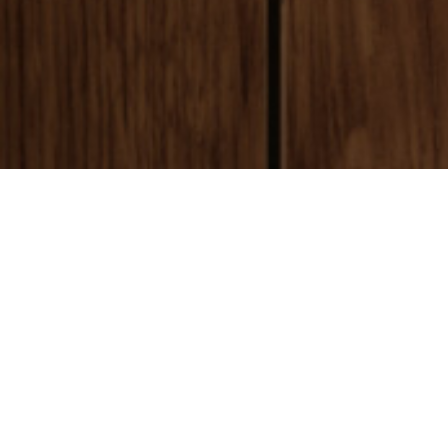
payment
お支払い方法
銀行振込(前払い)
ご入金確認後
に製作開始となります。 振込手数料はお客様ご負担とな
ります。ご了承ください。
代金引換(後払い)