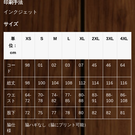
印刷手法
インクジェット
サイズ
単
XS
S
M
L
XL
2XL
3XL
4XL
位：
cm
コー
98
01
02
03
07
45
46
64
ド
総丈
98
100
104
108
112
114
116
116
ウエ
64-
70-
74-
77-
80-
83-
88-
86-
スト
72
78
82
85
88
91
100
108
股下
72
75
77
78
80
82
82
81
脇仕
脇ハギなし（脇にプリント可能）
様