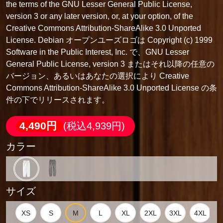
the terms of the GNU Lesser General Public License,
version 3 or any later version, or, at your option, of the
Creative Commons Attribution-ShareAlike 3.0 Unported
License. Debian オープンユーズロゴは Copyright (c) 1999
Software in the Public Interest, Inc. で、GNU Lesser
General Public License, version 3 またはそれ以降の任意の
バージョン、あるいはあなたの選択により Creative
Commons Attribution-ShareAlike 3.0 Unported License の条
件の下でリリースされます。
4,490円
(税込4,939円)
カラー
サイズ