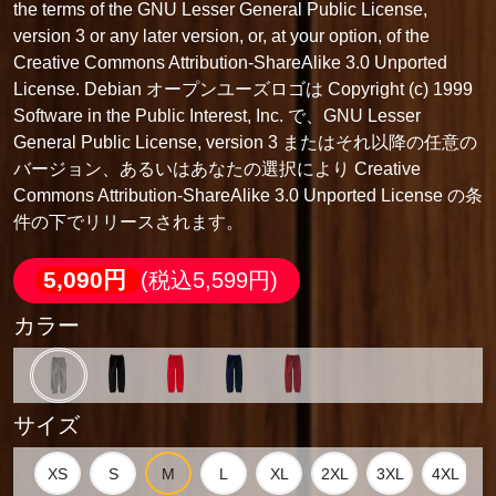
the terms of the GNU Lesser General Public License,
version 3 or any later version, or, at your option, of the
Creative Commons Attribution-ShareAlike 3.0 Unported
License. Debian オープンユーズロゴは Copyright (c) 1999
Software in the Public Interest, Inc. で、GNU Lesser
General Public License, version 3 またはそれ以降の任意の
バージョン、あるいはあなたの選択により Creative
Commons Attribution-ShareAlike 3.0 Unported License の条
件の下でリリースされます。
5,090円
(税込5,599円)
カラー
サイズ