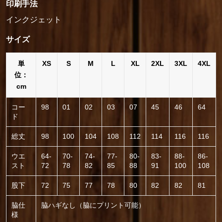
印刷手法
インクジェット
サイズ
単
XS
S
M
L
XL
2XL
3XL
4XL
位：
cm
コー
98
01
02
03
07
45
46
64
ド
総丈
98
100
104
108
112
114
116
116
ウエ
64-
70-
74-
77-
80-
83-
88-
86-
スト
72
78
82
85
88
91
100
108
股下
72
75
77
78
80
82
82
81
脇仕
脇ハギなし（脇にプリント可能）
様