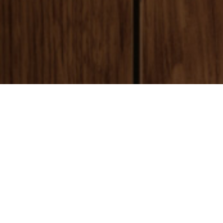
payment
お支払い方法
銀行振込(前払い)
ご入金確認後
に製作開始となります。 振込手数料はお客様ご負担とな
ります。ご了承ください。
代金引換(後払い)