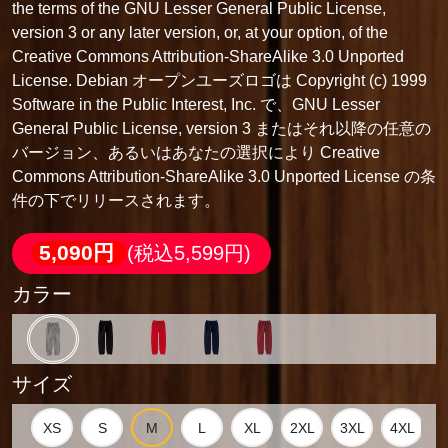
the terms of the GNU Lesser General Public License,
version 3 or any later version, or, at your option, of the
Creative Commons Attribution-ShareAlike 3.0 Unported
License. Debian オープンユーズロゴは Copyright (c) 1999
Software in the Public Interest, Inc. で、GNU Lesser
General Public License, version 3 またはそれ以降の任意の
バージョン、あるいはあなたの選択により Creative
Commons Attribution-ShareAlike 3.0 Unported License の条
件の下でリリースされます。
5,090円
(税込5,599円)
カラー
サイズ