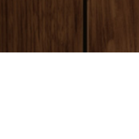
payment
お支払い方法
銀行振込(前払い)
ご入金確認後
に製作開始となります。 振込手数料はお客様ご負担とな
ります。ご了承ください。
代金引換(後払い)