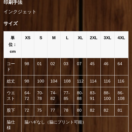
印刷手法
インクジェット
サイズ
単
XS
S
M
L
XL
2XL
3XL
4XL
位：
cm
コー
98
01
02
03
07
45
46
64
ド
総丈
98
100
104
108
112
114
116
116
ウエ
64-
70-
74-
77-
80-
83-
88-
86-
スト
72
78
82
85
88
91
100
108
股下
72
75
77
78
80
82
82
81
脇仕
脇ハギなし（脇にプリント可能）
様