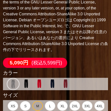
the terms of the GNU Lesser General Public License,
version 3 or any later version, or, at your option, of the
Creative Commons Attribution-ShareAlike 3.0 Unported
License. Debian オープンユーズロゴは Copyright (c) 1999
Software in the Public Interest, Inc. で、GNU Lesser
General Public License, version 3 またはそれ以降の任意の
バージョン、あるいはあなたの選択により Creative
Commons Attribution-ShareAlike 3.0 Unported License の条
件の下でリリースされます。
5,090円
(税込5,599円)
カラー
サイズ