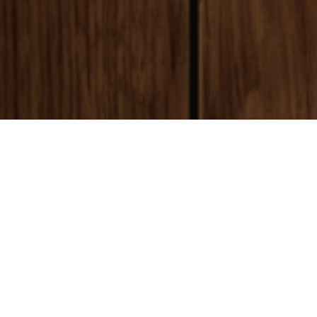
payment
お支払い方法
銀行振込(前払い)
ご入金確認後
に製作開始となります。 振込手数料はお客様ご負担とな
ります。ご了承ください。
代金引換(後払い)