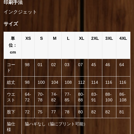
印刷手法
インクジェット
サイズ
単
XS
S
M
L
XL
2XL
3XL
4XL
位：
cm
コー
98
01
02
03
07
45
46
64
ド
総丈
98
100
104
108
112
114
116
116
ウエ
64-
70-
74-
77-
80-
83-
88-
86-
スト
72
78
82
85
88
91
100
108
股下
72
75
77
78
80
82
82
81
脇仕
脇ハギなし（脇にプリント可能）
様