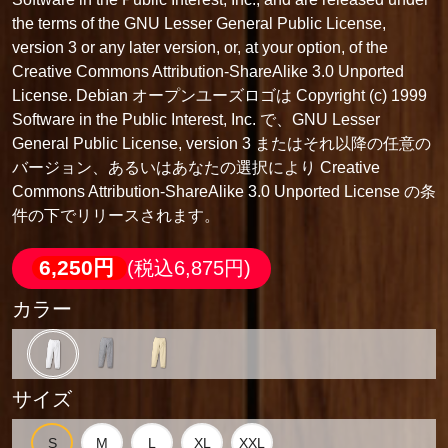
the terms of the GNU Lesser General Public License,
version 3 or any later version, or, at your option, of the
Creative Commons Attribution-ShareAlike 3.0 Unported
License. Debian オープンユーズロゴは Copyright (c) 1999
Software in the Public Interest, Inc. で、GNU Lesser
General Public License, version 3 またはそれ以降の任意の
バージョン、あるいはあなたの選択により Creative
Commons Attribution-ShareAlike 3.0 Unported License の条
件の下でリリースされます。
6,250円
(税込6,875円)
カラー
サイズ