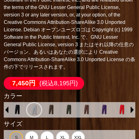
the terms of the GNU Lesser General Public License,
version 3 or any later version, or, at your option, of the
Creative Commons Attribution-ShareAlike 3.0 Unported
License. Debian オープンユーズロゴは Copyright (c) 1999
Software in the Public Interest, Inc. で、GNU Lesser
General Public License, version 3 またはそれ以降の任意の
バージョン、あるいはあなたの選択により Creative
Commons Attribution-ShareAlike 3.0 Unported License の条
件の下でリリースされます。
7,450円
(税込8,195円)
カラー
サイズ