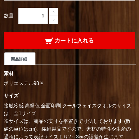
数量
カートに入れる
商品詳細
素材
ポリエステル98％
サイズ
接触冷感 高発色 全面印刷 クールフェイスタオルのサイズ
は、全1サイズ
※サイズは、商品の実寸を平置きで寸法しております (数
値の単位はcm)。繊維製品ですので、素材の特性や生産の
過程によって表記サイズより2～3㎝の誤差が生じます。