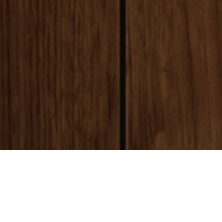
payment
お支払い方法
銀行振込(前払い)