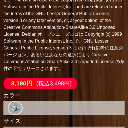
Software in the Public Interest, Inc., and are released under
the terms of the GNU Lesser General Public License,
version 3 or any later version, or, at your option, of the
Creative Commons Attribution-ShareAlike 3.0 Unported
License. Debian オープンユーズロゴは Copyright (c) 1999
Software in the Public Interest, Inc. で、GNU Lesser
General Public License, version 3 またはそれ以降の任意の
バージョン、あるいはあなたの選択により Creative
Commons Attribution-ShareAlike 3.0 Unported License の条
件の下でリリースされます。
3,180円
(税込3,498円)
カラー
サイズ