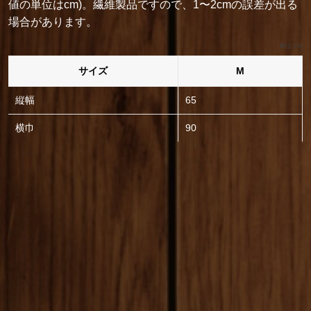
値の単位はcm)。繊維製品ですので、1〜2cmの誤差が出る
場合があります。
単位:cm
サイズ
M
縦幅
65
横巾
90