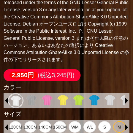
released under the terms of the GNU Lesser General Public
License, version 3 or any later version, or, at your option, of
the Creative Commons Attribution-ShareAlike 3.0 Unported
License. Debian オープンユーズロゴは Copyright (c) 1999
Software in the Public Interest, Inc. で、GNU Lesser
General Public License, version 3 またはそれ以降の任意の
バージョン、あるいはあなたの選択により Creative
Commons Attribution-ShareAlike 3.0 Unported License の条
件の下でリリースされます。
2,950円
(税込3,245円)
カラー
サイズ