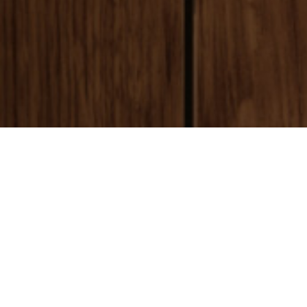
payment
お支払い方法
銀行振込(前払い)
ご入金確認後
に製作開始となります。 振込手数料はお客様ご負担とな
ります。ご了承ください。
代金引換(後払い)