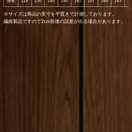
身長
118
130
140
150
161
157
165
163
1
※サイズは商品の実寸を平置きで計測しております。
繊維製品ですので2cm前後の誤差が出る場合があります。