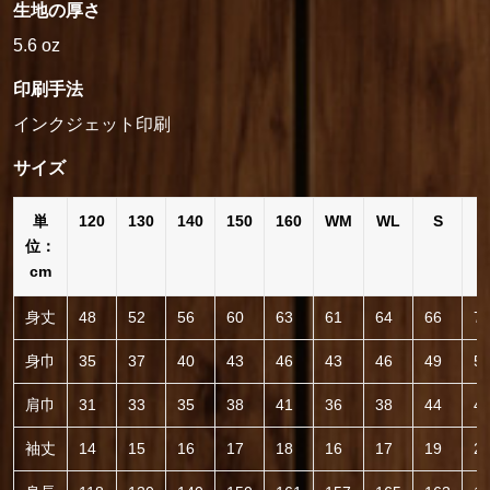
生地の厚さ
5.6 oz
印刷手法
インクジェット印刷
サイズ
単
120
130
140
150
160
WM
WL
S
位：
cm
身丈
48
52
56
60
63
61
64
66
7
身巾
35
37
40
43
46
43
46
49
5
肩巾
31
33
35
38
41
36
38
44
4
袖丈
14
15
16
17
18
16
17
19
2