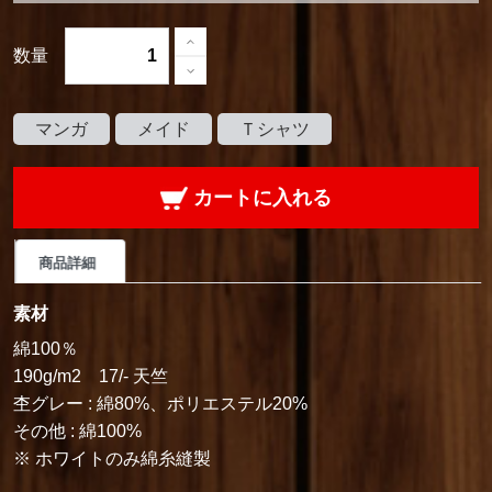
数量
マンガ
メイド
Ｔシャツ
カートに入れる
商品詳細
素材
綿100％
190g/m2 17/- 天竺
杢グレー : 綿80%、ポリエステル20%
その他 : 綿100%
※ ホワイトのみ綿糸縫製