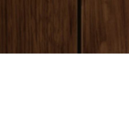
payment
お支払い方法
銀行振込(前払い)
ご入金確認後
に製作開始となります。 振込手数料はお客様ご負担とな
ります。ご了承ください。
代金引換(後払い)