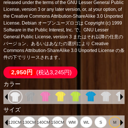
released under the terms of the GNU Lesser General Public
License, version 3 or any later version, or, at your option, of
the Creative Commons Attribution-ShareAlike 3.0 Unported
License. Debian オープンユーズロゴは Copyright (c) 1999
Software in the Public Interest, Inc. で、GNU Lesser
General Public License, version 3 またはそれ以降の任意の
バージョン、あるいはあなたの選択により Creative
Commons Attribution-ShareAlike 3.0 Unported License の条
件の下でリリースされます。
2,950円
(税込3,245円)
カラー
サイズ