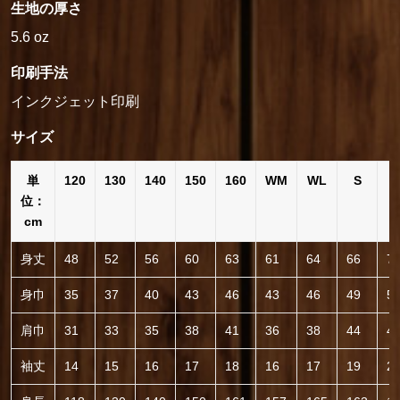
生地の厚さ
5.6 oz
印刷手法
インクジェット印刷
サイズ
単
120
130
140
150
160
WM
WL
S
位：
cm
身丈
48
52
56
60
63
61
64
66
7
身巾
35
37
40
43
46
43
46
49
5
肩巾
31
33
35
38
41
36
38
44
4
袖丈
14
15
16
17
18
16
17
19
2