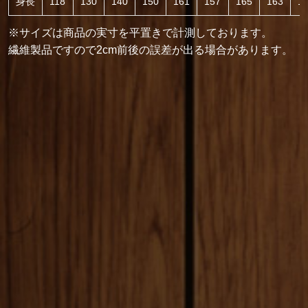
身長
118
130
140
150
161
157
165
163
1
※サイズは商品の実寸を平置きで計測しております。
繊維製品ですので2cm前後の誤差が出る場合があります。