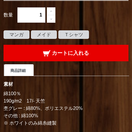
数量
マンガ
メイド
Ｔシャツ
カートに入れる
商品詳細
素材
綿100％
190g/m2 17/- 天竺
杢グレー : 綿80%、ポリエステル20%
その他 : 綿100%
※ ホワイトのみ綿糸縫製