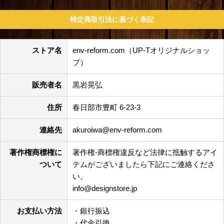
特定商取引法に基づく表記
ストア名
env-reform.com（UP-Tオリジナルショッ
プ）
販売者名
黒岩晃弘
住所
春日部市豊町 6-23-3
連絡先
akuroiwa@env-reform.com
著作権商標権に
著作権-商標権違反など法律に抵触するアイ
ついて
テムがございましたら下記にご連絡くださ
い。
info@designstore.jp
お支払い方法
・銀行振込
・代金引換