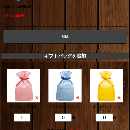
単価 : (7,900円×1枚)
小計 : 7,900円
削除
ギフトバッグを追加
ギフトバッグ（ピン
ギフトバッグ（ブル
ギフトバッグ（イエ
ク）
ー）
ロー）
個
個
個