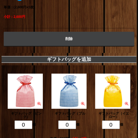
単価 : (2,600円×1枚)
小計 : 2,600円
削除
ギフトバッグを追加
ギフトバッグ（ピン
ギフトバッグ（ブル
ギフトバッグ（イエ
ク）
ー）
ロー）
個
個
個