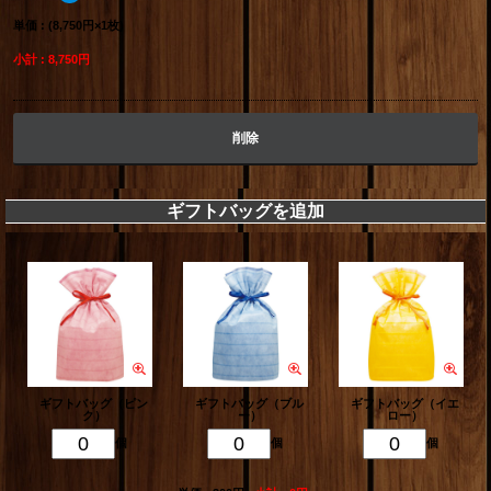
単価 : (8,750円×1枚)
小計 : 8,750円
削除
ギフトバッグを追加
ギフトバッグ（ピン
ギフトバッグ（ブル
ギフトバッグ（イエ
ク）
ー）
ロー）
個
個
個