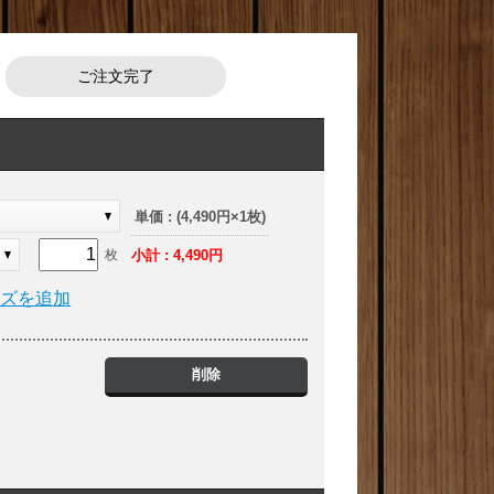
ご注文完了
ト
単価 : (4,490円×1枚)
小計 : 4,490円
枚
イズを追加
削除