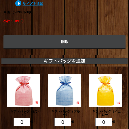
サイズを追加
単価 : (5,090円×1枚)
小計 : 5,090円
削除
ギフトバッグを追加
ギフトバッグ（ピン
ギフトバッグ（ブル
ギフトバッグ（イエ
ク）
ー）
ロー）
個
個
個