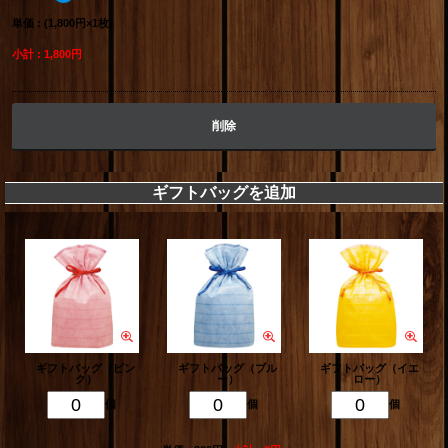
単価 : (1,800円×1枚)
小計 : 1,800円
削除
ギフトバッグを追加
ギフトバッグ（ピン
ギフトバッグ（ブル
ギフトバッグ（イエ
ク）
ー）
ロー）
個
個
個