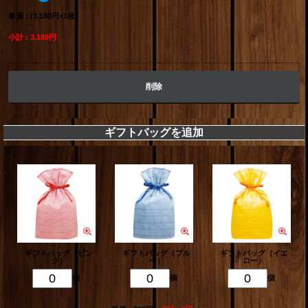
単価 : (3,180円×1枚)
小計 : 3,180円
削除
ギフトバッグを追加
ギフトバッグ（ピン
ギフトバッグ（ブル
ギフトバッグ（イエ
ク）
ー）
ロー）
個
個
個