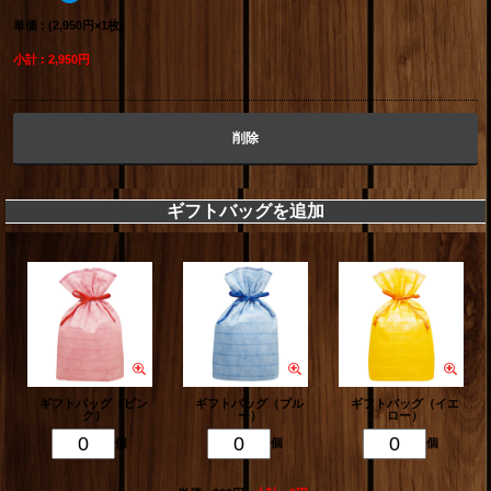
単価 : (2,950円×1枚)
小計 : 2,950円
削除
ギフトバッグを追加
ギフトバッグ（ピン
ギフトバッグ（ブル
ギフトバッグ（イエ
ク）
ー）
ロー）
個
個
個