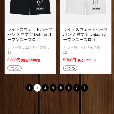
ライトスウェットハーフ
ライトスウェットハーフ
パンツ 白文字 Debian オ
パンツ 黒文字 Debian オ
ープンユーズロゴ
ープンユーズロゴ
カラー数：11 | サイズ数：
カラー数：4 | サイズ数：
12
12
6,800円
5,700円
(税込7,480円)
(税込6,270円)
パンツ
パンツ
1
2
3
4
5
6
7
8