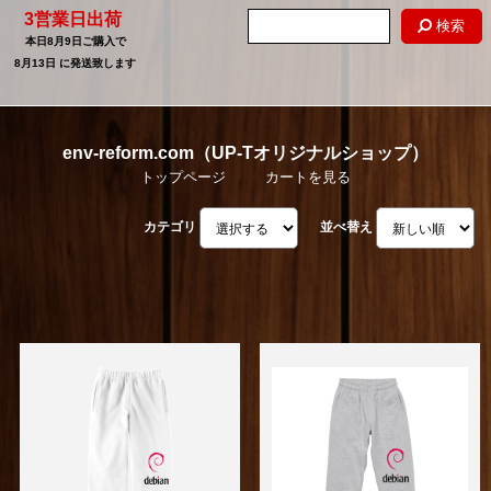
3営業日出荷
検索
本日
8月9日
ご購入で
8月13日
に発送致します
env-reform.com（UP-Tオリジナルショップ）
トップページ
カートを見る
カテゴリ
並べ替え