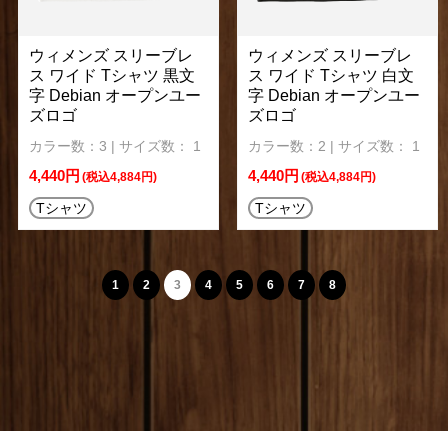
ウィメンズ スリーブレ
ウィメンズ スリーブレ
ス ワイド Tシャツ 黒文
ス ワイド Tシャツ 白文
字 Debian オープンユー
字 Debian オープンユー
ズロゴ
ズロゴ
カラー数：3 | サイズ数： 1
カラー数：2 | サイズ数： 1
4,440円
4,440円
(税込4,884円)
(税込4,884円)
Tシャツ
Tシャツ
1
2
3
4
5
6
7
8