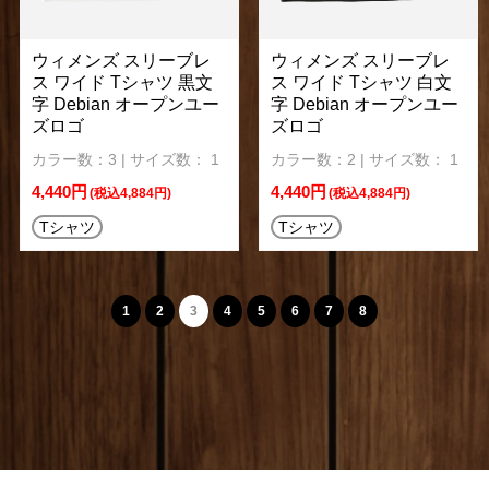
ウィメンズ スリーブレ
ウィメンズ スリーブレ
ス ワイド Tシャツ 黒文
ス ワイド Tシャツ 白文
字 Debian オープンユー
字 Debian オープンユー
ズロゴ
ズロゴ
カラー数：3 | サイズ数： 1
カラー数：2 | サイズ数： 1
4,440円
4,440円
(税込4,884円)
(税込4,884円)
Tシャツ
Tシャツ
1
2
3
4
5
6
7
8