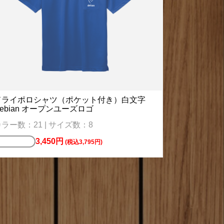
ドライポロシャツ（ポケット付き）白文字
ebian オープンユーズロゴ
ラー数：21 | サイズ数：8
3,450円
ポロシャツ
(税込3,795円)