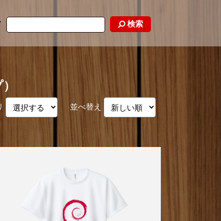
検索
ド
プ）
リ
並べ替え