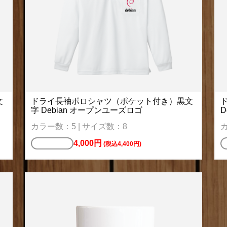
文
ドライ長袖ポロシャツ（ポケット付き）黒文
字 Debian オープンユーズロゴ
D
カラー数：5 | サイズ数：8
カ
4,000円
ポロシャツ
(税込4,400円)