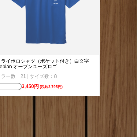
ドライポロシャツ（ポケット付き）白文字
ebian オープンユーズロゴ
ラー数：21 | サイズ数：8
3,450円
ポロシャツ
(税込3,795円)