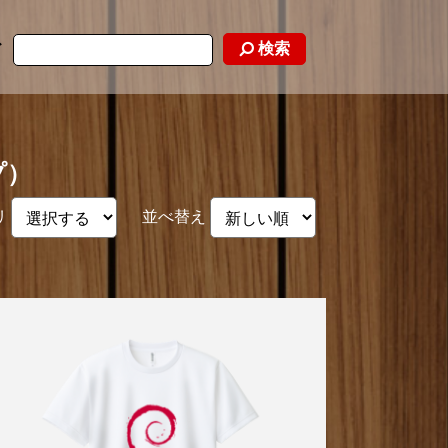
検索
ド
プ）
リ
並べ替え